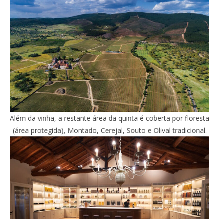
Além da vinha, a restante área da quinta é coberta por floresta
(área protegida), Montado, Cerejal, Souto e Olival tradicional.