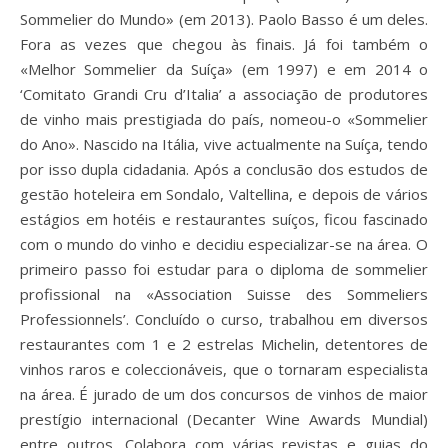
Sommelier do Mundo» (em 2013). Paolo Basso é um deles.
Fora as vezes que chegou às finais. Já foi também o
«Melhor Sommelier da Suíça» (em 1997) e em 2014 o
‘Comitato Grandi Cru d’Italia’ a associação de produtores
de vinho mais prestigiada do país, nomeou-o «Sommelier
do Ano». Nascido na Itália, vive actualmente na Suíça, tendo
por isso dupla cidadania. Após a conclusão dos estudos de
gestão hoteleira em Sondalo, Valtellina, e depois de vários
estágios em hotéis e restaurantes suíços, ficou fascinado
com o mundo do vinho e decidiu especializar-se na área. O
primeiro passo foi estudar para o diploma de sommelier
profissional na «Association Suisse des Sommeliers
Professionnels’. Concluído o curso, trabalhou em diversos
restaurantes com 1 e 2 estrelas Michelin, detentores de
vinhos raros e coleccionáveis, que o tornaram especialista
na área. É jurado de um dos concursos de vinhos de maior
prestígio internacional (Decanter Wine Awards Mundial)
entre outros. Colabora com várias revistas e guias do