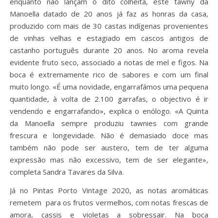
enquanto não lançam o dito colheita, este tawny da
Manoella datado de 20 anos já faz as honras da casa,
produzido com mais de 30 castas indígenas provenientes
de vinhas velhas e estagiado em cascos antigos de
castanho português durante 20 anos. No aroma revela
evidente fruto seco, associado a notas de mel e figos. Na
boca é extremamente rico de sabores e com um final
muito longo. «É uma novidade, engarrafámos uma pequena
quantidade, à volta de 2.100 garrafas, o objectivo é ir
vendendo e engarrafando», explica o enólogo. «A Quinta
da Manoella sempre produziu tawnies com grande
frescura e longevidade. Não é demasiado doce mas
também não pode ser austero, tem de ter alguma
expressão mas não excessivo, tem de ser elegante»,
completa Sandra Tavares da Silva.
Já no Pintas Porto Vintage 2020, as notas aromáticas
remetem para os frutos vermelhos, com notas frescas de
amora, cassis e violetas a sobressair. Na boca