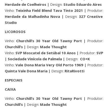
Herdade de Coelheiros |
Design:
Studio Eduardo Aires
Vinho:
Teixinha Field Blend Tava Tinto 2021 |
Produtor:
Herdade da Malhadinha Nova |
Design:
327 Creative
Studio
LICOROSOS
Vinho:
Churchill’s 30 Year Old Tawny Port |
Produtor:
Churchill’s |
Design:
Made Thought
Vinho:
SVP Moscatel de Setúbal 10 Anos |
Produtor:
SVP
| Sociedade Vinícola de Palmela |
Design:
CO+K
Vinho:
Vale Dona Maria Very Old Porto 1969 |
Produtor:
Quinta Vale Dona Maria |
Design:
RitaRivotti
ESPECIAIS
CAIXA
Vinho:
Churchill’s 30 Year Old Tawny Port |
Produtor:
Churchill’s |
Design:
Made Thought