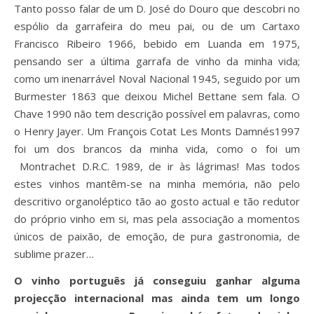
Tanto posso falar de um D. José do Douro que descobri no
espólio da garrafeira do meu pai, ou de um Cartaxo
Francisco Ribeiro 1966, bebido em Luanda em 1975,
pensando ser a última garrafa de vinho da minha vida;
como um inenarrável Noval Nacional 1945, seguido por um
Burmester 1863 que deixou Michel Bettane sem fala. O
Chave 1990 não tem descrição possível em palavras, como
o Henry Jayer. Um François Cotat Les Monts Damnés1997
foi um dos brancos da minha vida, como o foi um
Montrachet D.R.C. 1989, de ir às lágrimas! Mas todos
estes vinhos mantêm-se na minha memória, não pelo
descritivo organoléptico tão ao gosto actual e tão redutor
do próprio vinho em si, mas pela associação a momentos
únicos de paixão, de emoção, de pura gastronomia, de
sublime prazer…
O vinho português já conseguiu ganhar alguma
projecção internacional mas ainda tem um longo