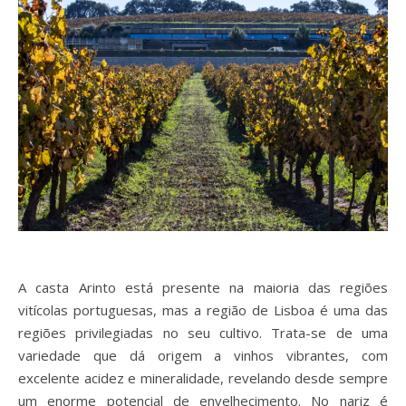
A casta Arinto está presente na maioria das regiões
vitícolas portuguesas, mas a região de Lisboa é uma das
regiões privilegiadas no seu cultivo. Trata-se de uma
variedade que dá origem a vinhos vibrantes, com
excelente acidez e mineralidade, revelando desde sempre
um enorme potencial de envelhecimento. No nariz é