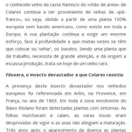
o conhecido vinho da casta Ramisco do «chão de areia» de
Colares continua a ser proveniente de vinhas de «pé-
franco», ou seja, obtido a partir de uma planta 100%
europeia sem bacelo americano, como existe em toda a
Europa. A sua plantação continua a exigir um enorme
esforço, face à profundidade a que muitas vezes se têm
que colocar ou ‘unhar’, os bacelos. Sendo uma planta que
dá trabalho, necessita de grande atenção, e dá origem a
escassa produção, trata-se hoje de um vinho raro.
Filoxera, o insecto devastador a que Colares resistiu
A presença deste insecto devastador nos vinhedos
europeus foi referenciada em Arles, na Provence, em
França, no ano de 1863. Em toda a zona envolvente do
Baixo Ródano foram detectadas plantas com sintomas. As
folhas murchavam e caíam, as varas novas eram
desprovidas de vigor e as uvas não atingiam a maturação.
Três anos após o aparecimento da doença as plantas